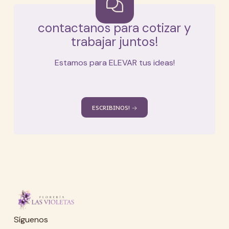
contactanos para cotizar y
contactanos para cotizar y
trabajar juntos!
trabajar juntos!
Estamos para ELEVAR tus ideas!
Estamos para ELEVAR tus ideas!
ESCRIBINOS!
ESCRIBINOS!
Síguenos