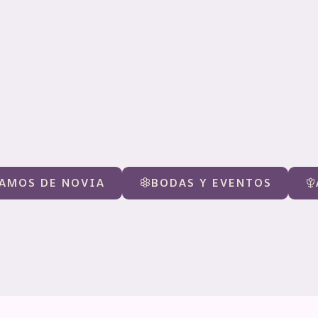
AMOS DE NOVIA
BODAS Y EVENTOS
Belleza que Destaca
Bodas y Eventos
Ver productos