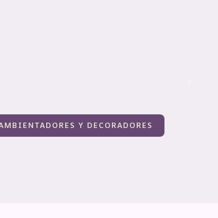
AMBIENTADORES Y DECORADORES
Hecho Para ser Recordado
Novias
Ver productos